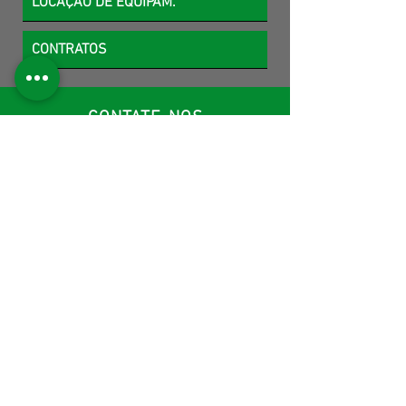
LOCAÇÃO DE EQUIPAM.
CONTRATOS
CONTATE-NOS
Ven a conocernos
A
MCK
Service
foi fundada em 2012 por
profissionais com vasta experiência no
ramo industrial e energia, devido uma
demanda interna do Gr
upo MCK
e
solicitações de inúmeros clientes.
Composta por profissionais com mais de
20 anos de experiências na área e ao
longo de toda nossa trajetória
adquirimos expertise na área industrial,
proporcionando assim uma mão de obra