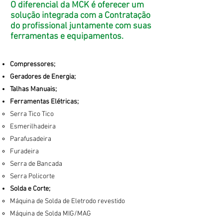
O diferencial da MCK é oferecer um
solução integrada com a Contratação
A Locação de Equipamentos só poderá
do profissional juntamente com suas
ser fornecido mediante a contratação
ferramentas e equipamentos.
do Profissional
Compressores;
Geradores de Energia;
Talhas Manuais;
Ferramentas Elétricas;
Serra Tico Tico
Esmerilhadeira
Parafusadeira
Furadeira
Serra de Bancada
Serra Policorte
Solda e Corte;
Máquina de Solda de Eletrodo revestido
Máquina de Solda MIG/MAG