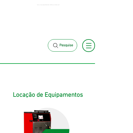
Serviços | Terceirização de Mão de Obra | MCK Service | São Paulo | Brasil
+55 11 3653-
+55 11 97323-1357
0240
vendas@mckautomacao.com.br
Pesquise
Locação de Equipamentos