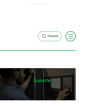
Serviços | Terceirização de Mão de Obra | MCK Service | São Paulo | Brasil
+55 11 3653-
+55 11 97323-1357
0240
vendas@mckautomacao.com.br
Pesquise
Suporte