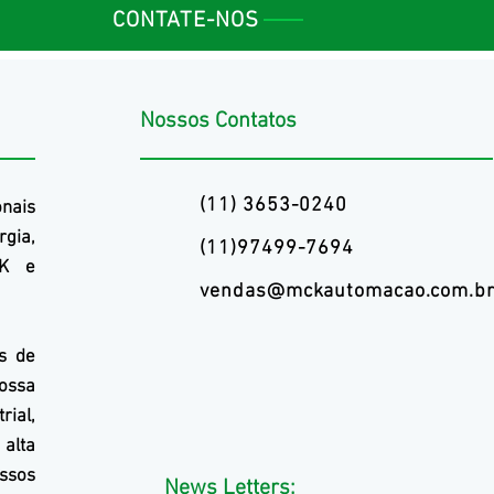
CONTATE-NOS
Nossos Contatos
(11) 3653-0240
onais
rgia,
(11)97499-7694
K
e
vendas@mckautomacao.com.b
s de
ossa
rial,
alta
ossos
News Letters: