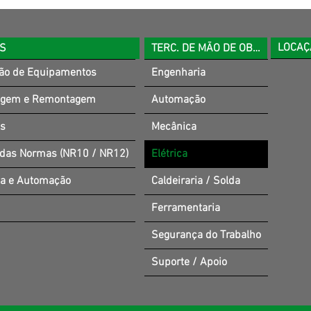
LOCAÇ
OS
TERC. DE MÃO DE OBRA
ão de Equipamentos
Engenharia
gem e Remontagem
Automação
es
Mecânica
 das Normas (NR10 / NR12)
Elétrica
ia e Automação
Caldeiraria / Solda
Ferramentaria
Segurança do Trabalho
Suporte / Apoio