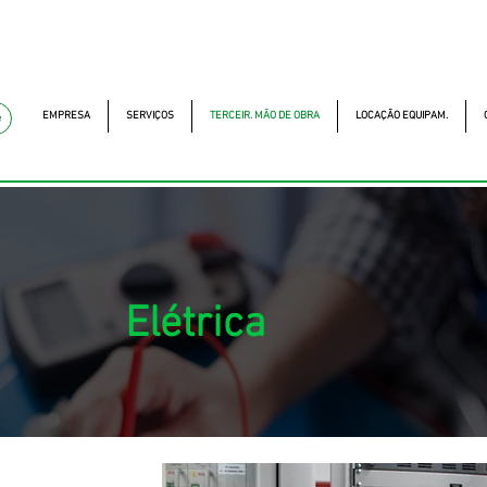
mckautomacao.com.br
(11) 97499-7694
Av. dos A
MCK Service - Serviç
EMPRESA
SERVIÇOS
TERCEIR. MÃO DE OBRA
LOCAÇÃO EQUIPAM.
e
Elétrica