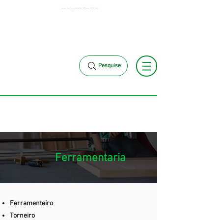
Serviços | Terceirização de Mão de Obra | MCK Service | São Paulo | Brasil
(11) 97381-7058
(11) 97499-7694
vendas@mckautomacao.com.br
Pesquise
Ferramentaria
Ferramenteiro
Torneiro