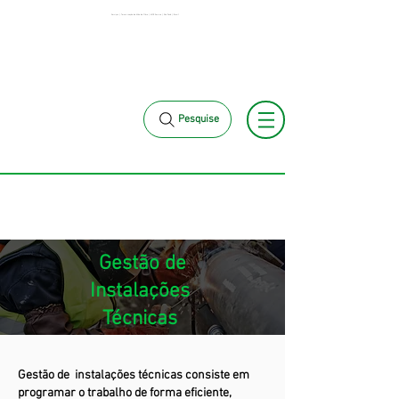
Serviços | Terceirização de Mão de Obra | MCK Service | São Paulo | Brasil
(11) 97381-7058
(11) 97499-7694
vendas@mckautomacao.com.br
Pesquise
Gestão de
Instalações
Técnicas
Gestão de instalações técnicas consiste em
programar o trabalho de forma eficiente,