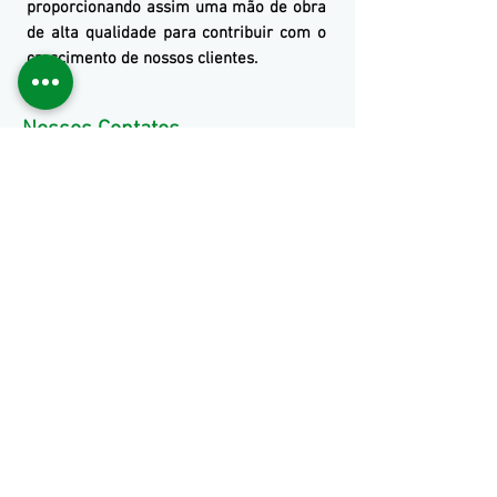
proporcionando assim uma mão de obra
de alta qualidade para contribuir com o
crescimento de nossos clientes.
Nossos Contatos
(11) 3653-0240
(11)97499-7694
vendas@mckautomacao.com.br
News Letters: